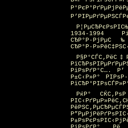
Р°РєР°РґРµРјРё
Р’РІРµРґРµРЅСЃР
Р¦РµСЂРєРѕРІ
1934-1994 
СЂР°Р·РјРµС‰
СЂР°Р·Р»РёС‡РЅС
Р§Р°СЃС‚РёС‡
РїСЂРѕРІРµРґР
РіРѕРґР°С…. Р’
Р±С‹Р»Р° РІРѕР
РїСЂР°РІРѕСЃР»Р
РќР° СЌС‚Р
РІС‹РґРµР»
РёРЅС‚РµСЂРµСЃ
Р”РµРјРёРґРѕРІС
Р±РѕРєРѕРІС‹Рј
РіРѕРґР° Р