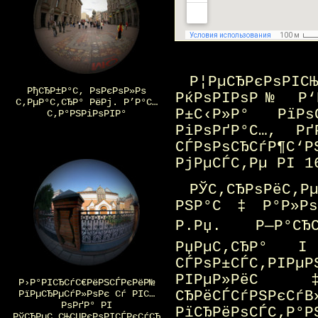
Р¦РµСЂРєРѕРІС
РђСЂР±Р°С‚ РѕРєРѕР»Рѕ
РќРѕРІРѕР№ Р‘
С‚РµР°С‚СЂР° РёРј. Р’Р°С…
Р±С‹Р»Р° РїРѕ
С‚Р°РЅРіРѕРІР°
РіРѕРґР°С…, Рґ
СЃРѕРѕСЂСѓР¶
РјРµСЃС‚Рµ РІ 1
РЎС‚СЂРѕРёС‚
РЅР°С‡Р°Р»РѕС
Р.Рџ. Р—Р°СЂ
РџРµС‚СЂР° I
СЃРѕР±СЃС
РІРµР»РёС
Р›Р°РІСЂСѓС€РёРЅСЃРєРёР№
РїРµСЂРµСѓР»РѕРє Сѓ РІС…
СЂРёСЃСѓРЅ
РѕРґР° РІ
РїСЂРёРѕСЃС
РўСЂРµС‚СЊСЏРєРѕРІСЃРєСѓСЋ