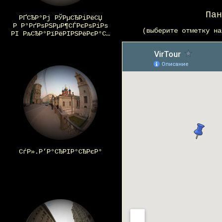
Пан
РҐСЂР°Рј РЎРµСЂРіРёСЏ
Р Р°РґРѕРЅРµР¶СЃРєРѕРіРѕ
(выберите отметку на
РІ РљСЂР°РїРёРІРЅРёРєР°С…
СѓР».Р’Р°СЂРІР°СЂРєР°