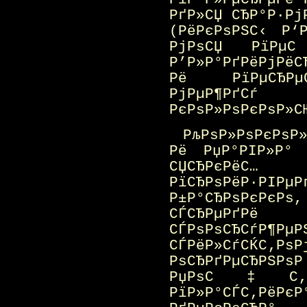
РґР»СЏ СЂР°Р·Рј
(РёРєРѕРЅС‹ Р‘Р
РјРѕСЏ РїРµ
Р’Р»Р°РґРёРјРёС
Рё РїРµСЂРµС
РјРµР¶Рґ
РєРѕР»РѕРєРѕР»С
РљРѕР»РѕРєРѕР
Рё РџР°РІР»Р° 
СЏСЂРєРё
РїСЂРѕРёР·РІР
Р±Р°СЂРѕРєРєР
СЃСЂРµРґРё Р
СЃРѕРѕСЂСѓР¶Р
СЃРёР»СѓСЌС‚Р
РѕСЂРґРµСЂРЅ
РџРѕС‡С‚Рё 
РїР»Р°СЃС‚РёРєР