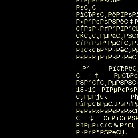
РґРµРєРѕСЂР
РѕС‚С‡
РїСЂРѕС‚РёРІРѕР
Р»Р°РєРѕРЅРёС‡Р
СЃРѕР·РґР°РІР
СЌС„С„РµРєС‚
СѓРґРѕР¶
РІС‹СЂР°Р·РёС‚Р
РєРѕРјРїРѕР·РёС
Р’ РїСЂРёС
С†РµСЂРєРІР
РЅР°СЃС‚РµРЅРЅС
18-19 РІРµРєРѕР
С‚РµРјС‹ РђР
РїРµСЂРµС…РѕРґ
РєРѕР»РѕРєРѕР
С‡СѓРіСѓРЅР
РІРµРґСѓС‰Р°СЏ
Р·РґР°РЅРёСЏ.