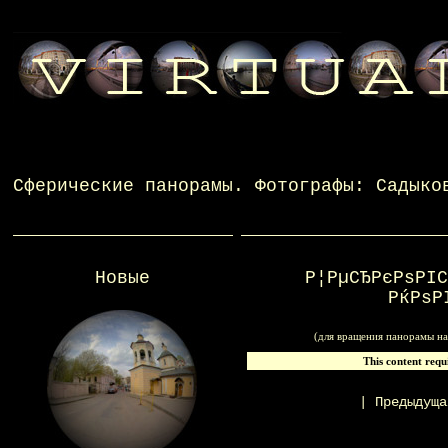
Сферические панорамы
. Фотографы:
Садыко
Новые
Р¦РµСЂРєРѕРІС
РќРѕР
(для вращения панорамы на
This content requ
|
Предыдуща