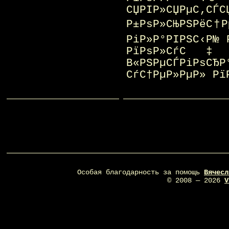
СЏРІР»СЏРµС
Р±РѕР»СЊРЅРёС†Р
РіР»Р°РІРЅС‹Р№ 
РїРѕР»СѓС‡
В«РЅРµСЃРіРѕ
СѓС†РµР»РµР» Рї
Особая благодарность за помощь
Вячесл
© 2008 — 2026
V