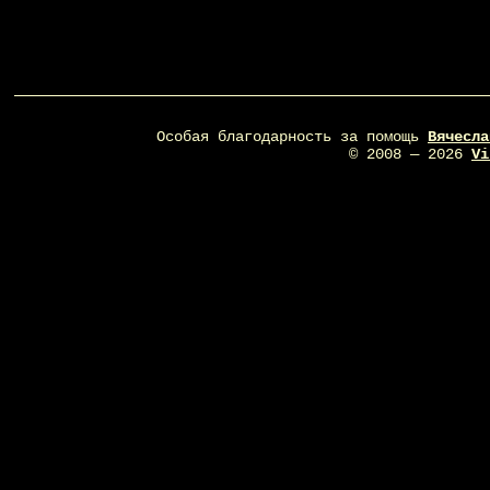
Особая благодарность за помощь
Вячесла
© 2008 — 2026
Vi