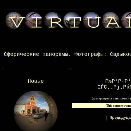
Сферические панорамы
. Фотографы:
Садыко
Новые
РљР°Р·Р°
СЃС‚.Рј.Рќ
(для вращения панорамы на
This content requ
|
Предыдуща