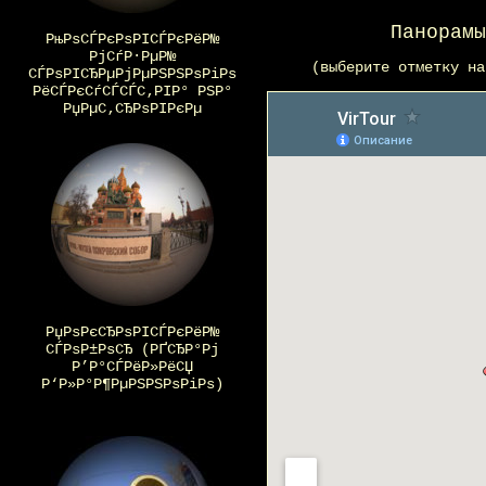
Панорамы
РњРѕСЃРєРѕРІСЃРєРёР№
РјСѓР·РµР№
(выберите отметку на
СЃРѕРІСЂРµРјРµРЅРЅРѕРіРѕ
РёСЃРєСѓСЃСЃС‚РІР° РЅР°
РџРµС‚СЂРѕРІРєРµ
РџРѕРєСЂРѕРІСЃРєРёР№
СЃРѕР±РѕСЂ (РҐСЂР°Рј
Р’Р°СЃРёР»РёСЏ
Р‘Р»Р°Р¶РµРЅРЅРѕРіРѕ)