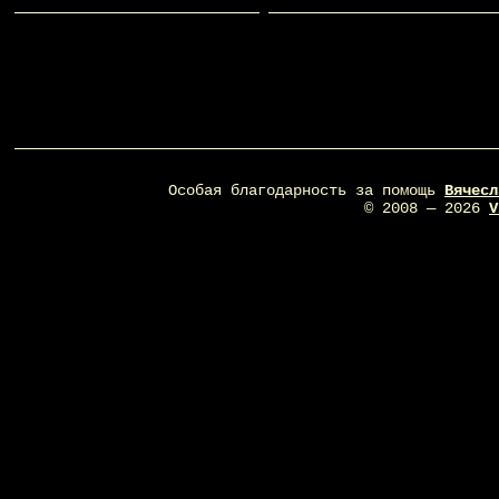
Особая благодарность за помощь
Вячесл
© 2008 — 2026
V