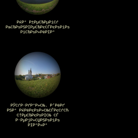
РќР° Р±РµСЂРµРіСѓ
РљСЂРѕРЅРІРµСЂРєСЃРєРѕРіРѕ
РїСЂРѕР»РёРІР°
РЎСѓР·РґР°Р»СЊ. Р’РёРґ
РЅР° РќРёРєРѕР»СЊСЃРєСѓСЋ
С†РµСЂРєРѕРІСЊ СЃ
Р·РµРјР»СЏРЅРѕРіРѕ
РІР°Р»Р°