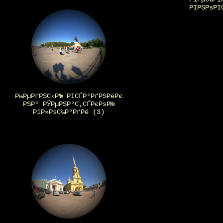
РІРЅРѕРІ
РњРµРґРЅС‹Р№ РІСЃР°РґРЅРёРє
РЅР° РЎРµРЅР°С‚СЃРєРѕР№
РїР»РѕС‰Р°РґРё (3)