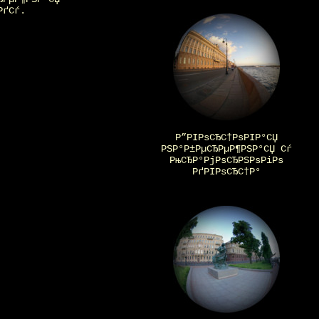
РґСѓ.
Р”РІРѕСЂС†РѕРІР°СЏ
РЅР°Р±РµСЂРµР¶РЅР°СЏ Сѓ
РњСЂР°РјРѕСЂРЅРѕРіРѕ
РґРІРѕСЂС†Р°