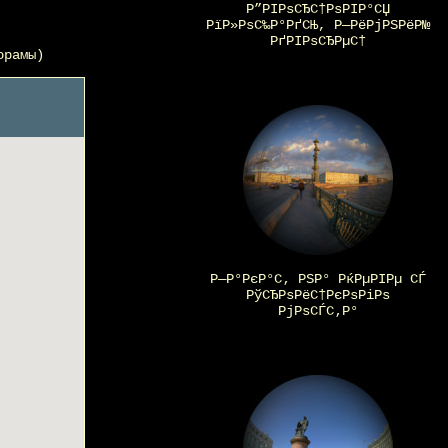
Р”РІРѕСЂС†РѕРІР°СЏ
РїР»РѕС‰Р°РґСЊ, Р—РёРјРЅРёР№
РґРІРѕСЂРµС†
орамы)
Р—Р°РєР°С‚ РЅР° РќРµРІРµ СЃ
РўСЂРѕРёС†РєРѕРіРѕ
РјРѕСЃС‚Р°