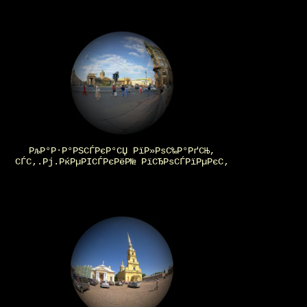
РљР°Р·Р°РЅСЃРєР°СЏ РїР»РѕС‰Р°РґСЊ,
СЃС‚.Рј.РќРµРІСЃРєРёР№ РїСЂРѕСЃРїРµРєС‚