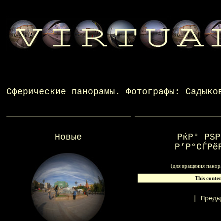
Сферические панорамы
. Фотографы:
Садыко
Новые
РќР° РЅР
Р’Р°СЃРё
(для вращения панор
This conte
|
Преды