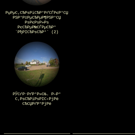
РџРµС‚СЂРѕРіСЂР°РґСЃРєР°СЏ
РЅР°Р±РµСЂРµР¶РЅР°СЏ
РѕРєРѕР»Рѕ
РєСЂРµР№СЃРµСЂР°
`РђРІСЂРѕСЂР°` (2)
РЎСѓР·РґР°Р»СЊ. Р—Р°
С‚РѕСЂРіРѕРІС‹РјРё
СЂСЏРґР°РјРё