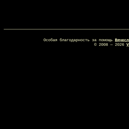
Особая благодарность за помощь
Вячесл
© 2008 — 2026
V