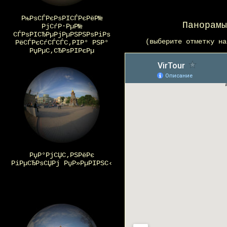
РњРѕСЃРєРѕРІСЃРєРёР№
Панорамы
РјСѓР·РµР№
СЃРѕРІСЂРµРјРµРЅРЅРѕРіРѕ
(выберите отметку на
РёСЃРєСѓСЃСЃС‚РІР° РЅР°
РџРµС‚СЂРѕРІРєРµ
РџР°РјСЏС‚РЅРёРє
РіРµСЂРѕСЏРј РџР»РµРІРЅС‹