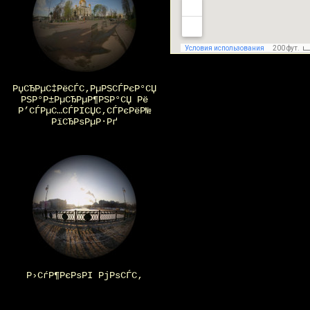
РџСЂРµС‡РёСЃС‚РµРЅСЃРєР°СЏ
РЅР°Р±РµСЂРµР¶РЅР°СЏ Рё
Р’СЃРµС…СЃРІСЏС‚СЃРєРёР№
РїСЂРѕРµР·Рґ
Р›СѓР¶РєРѕРІ РјРѕСЃС‚