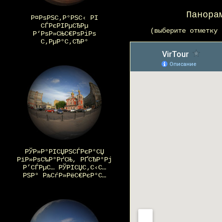
Панора
Р¤РѕРЅС‚Р°РЅС‹ РІ
СЃРєРІРµСЂРµ
(выберите отметку 
Р‘РѕР»СЊС€РѕРіРѕ
С‚РµР°С‚СЂР°
РЎР»Р°РІСЏРЅСЃРєР°СЏ
РїР»РѕС‰Р°РґСЊ, РҐСЂР°Рј
Р’СЃРµС… РЎРІСЏС‚С‹С…
РЅР° РљСѓР»РёС€РєР°С…