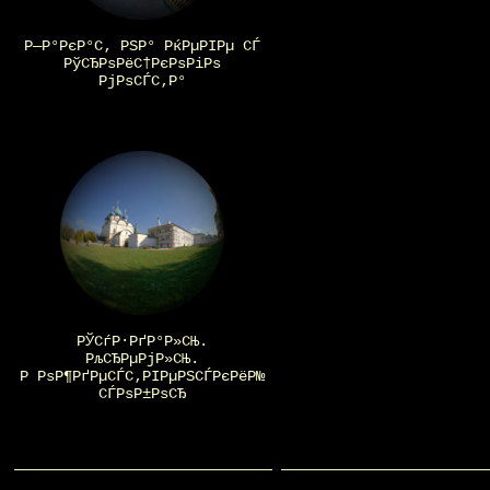
Р—Р°РєР°С‚ РЅР° РќРµРІРµ СЃ
РўСЂРѕРёС†РєРѕРіРѕ
РјРѕСЃС‚Р°
РЎСѓР·РґР°Р»СЊ.
РљСЂРµРјР»СЊ.
Р РѕР¶РґРµСЃС‚РІРµРЅСЃРєРёР№
СЃРѕР±РѕСЂ