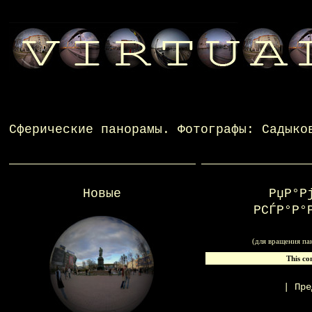
Сферические панорамы
. Фотографы:
Садыко
Новые
РџР°Р
РСЃР°Р
(для вращения па
This co
|
Пре