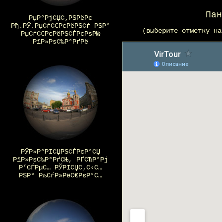
Пан
РџР°РјСЏС‚РЅРёРє
Рђ.РЎ.РџСѓС€РєРёРЅСѓ РЅР°
(выберите отметку на
РџСѓС€РєРёРЅСЃРєРѕР№
РїР»РѕС‰Р°РґРё
РЎР»Р°РІСЏРЅСЃРєР°СЏ
РїР»РѕС‰Р°РґСЊ, РҐСЂР°Рј
Р’СЃРµС… РЎРІСЏС‚С‹С…
РЅР° РљСѓР»РёС€РєР°С…