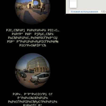
РЈС‚СЂРѕРј РѕРєРѕР»Рѕ РІС‹С…
РѕРґР° РёР· РјРµС‚СЂРѕ
РљСЂРѕРїРѕС‚РєРёРЅСЃРєР°СЏ
РЅР° Р“РѕРіРѕР»РµРІСЃРєРёР№
Р±СѓР»СЊРІР°СЂ
РЈР». Р‘Р°Р»С‡СѓРі Сѓ
Р‘РѕР»СЊС€РѕРіРѕ
РњРѕСЃРєРІРѕСЂРµС†РєРѕРіРѕ
РјРѕСЃС‚Р°