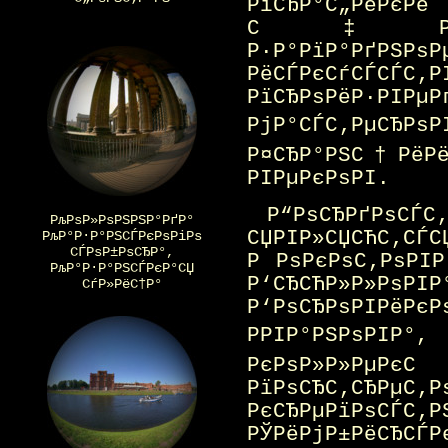
РіСЂР°С„РёРє
С‡РёСЃР»С
Р·Р°РїР°РґРЅ
РёСЃРєСѓСЃСЃ
РїСЂРѕРёР·РІРµР
РјР°СЃС‚Рµ
Р¤СЂР°РЅС†РёРё
РІРµРєРѕРІ.
Р“РѕСЂРґР
РљРѕР»РѕРЅРЅР°РґР°
СЏРІР»СЏСЋС‚СЃС
РљР°Р·Р°РЅСЃРєРѕРіРѕ
СЃРѕР±РѕСЂР°,
Р РѕРєРѕС‚РѕРІР
РљР°Р·Р°РЅСЃРєР°СЏ
Р‘СЂСЋР
СѓР»РёС†Р°
Р‘РѕСЂРѕРІР
РРІР°РЅРѕР
РєРѕР»Р»РµРє
РїРѕСЂС‚СЂРµ
РєСЂРµРїРѕСЃС
РЎРёРјР±РёСЂСЃР