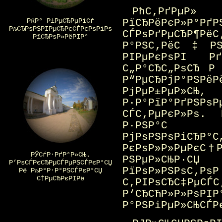
РћС‚РґРµР»
РќР° Р±РµСЂРµРіСѓ
РїСЂРёРєР»Р°Р
РљСЂРѕРЅРІРµСЂРєСЃРєРѕРіРѕ
СЃРѕРґРµСЂР¶РёС
РїСЂРѕР»РёРІР°
Р°РЅС‚РёС‡РЅС
РІРµРєРѕРІ 
С„Р°СЂС„РѕСЂ Р
Р“РµСЂРјР°РЅРёР
РјРµР±РµР»
Р·Р°РїР°РґРЅ
СЃС‚РµРєР»Рѕ.
Р·РЅР°С‡
РјРѕРЅРѕРі
РєРѕР»Р»РµРєС†Р
РЎСѓР·РґР°Р»СЊ.
РЅРµР»СЊР·
Р’РѕСЃРєСЂРµСЃРµРЅСЃРєР°СЏ
РїРѕР»РЅРѕС‚Р
Рё РљР°Р·Р°РЅСЃРєР°СЏ
С†РµСЂРєРІРё
С‚РІРѕСЂС‡РµСЃС
Р‘СЂСЋР»Р
Р°РЅРіРµР»СЊСЃР