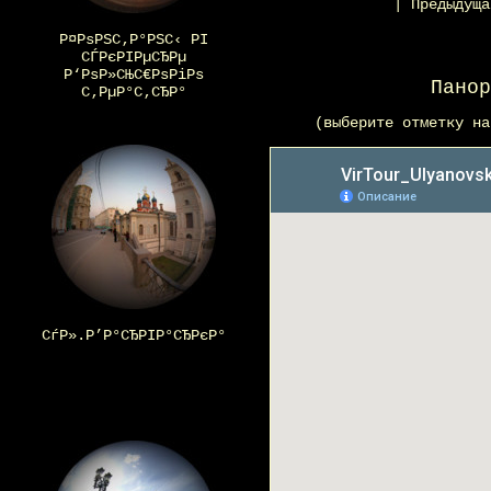
|
Предыдуща
Р¤РѕРЅС‚Р°РЅС‹ РІ
СЃРєРІРµСЂРµ
Р‘РѕР»СЊС€РѕРіРѕ
Панор
С‚РµР°С‚СЂР°
(выберите отметку на
СѓР».Р’Р°СЂРІР°СЂРєР°