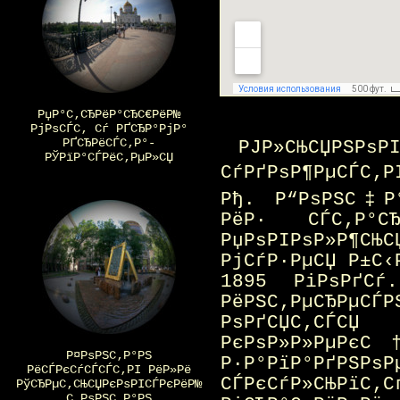
РџР°С‚СЂРёР°СЂС€РёР№
РјРѕСЃС‚ Сѓ РҐСЂР°РјР°
РҐСЂРёСЃС‚Р°-
РЈР»СЊСЏРЅРѕР
РЎРїР°СЃРёС‚РµР»СЏ
СѓРґРѕР¶РµСЃС‚Р
Рђ. Р“РѕРЅС‡Р°
РёР· СЃС‚Р°С
РџРѕРІРѕР»Р¶
РјСѓР·РµСЏ Р±С‹
1895 РіРѕРґСѓ
РёРЅС‚РµСЂРµСЃР
РѕРґСЏС‚СЃС
РєРѕР»Р»РµРє
Р¤РѕРЅС‚Р°РЅ
Р·Р°РїР°РґРЅ
РёСЃРєСѓСЃСЃС‚РІ РёР»Рё
СЃРєСѓР»СЊРїС
РўСЂРµС‚СЊСЏРєРѕРІСЃРєРёР№
С„РѕРЅС‚Р°РЅ