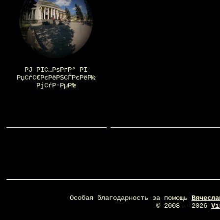
РЈ РІС…РѕРґР° РІ
РџСѓС€РєРёРЅСЃРєРёР№
РјСѓР·РµР№
Особая благодарность за помощь
Вячесла
© 2008 — 2026
Vi