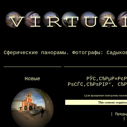
Сферические панорамы
. Фотографы:
Садыко
Новые
РЎС‚СЂРµР»РєР
РѕСЃС‚СЂРѕРІР°, СЂР
(для вращения панорамы нажми
This content requires
|
Преды