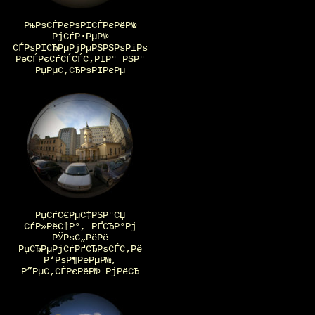
РњРѕСЃРєРѕРІСЃРєРёР№
РјСѓР·РµР№
СЃРѕРІСЂРµРјРµРЅРЅРѕРіРѕ
РёСЃРєСѓСЃСЃС‚РІР° РЅР°
РџРµС‚СЂРѕРІРєРµ
РџСѓС€РµС‡РЅР°СЏ
СѓР»РёС†Р°, РҐСЂР°Рј
РЎРѕС„РёРё
РџСЂРµРјСѓРґСЂРѕСЃС‚Рё
Р‘РѕР¶РёРµР№,
Р”РµС‚СЃРєРёР№ РјРёСЂ