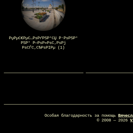
РџРµС€РµС…РѕРґРЅР°СЏ Р·РѕРЅР°
РЅР° Р—РѕР»РѕС‚РѕРј
РѕСЃС‚СЂРѕРІРµ (1)
Особая благодарность за помощь
Вячесл
© 2008 — 2026
V