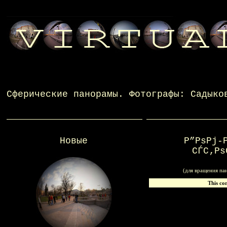
Сферические панорамы
. Фотографы:
Садыко
Новые
Р”РѕРј-
СЃС‚Рѕ
(для вращения па
This co