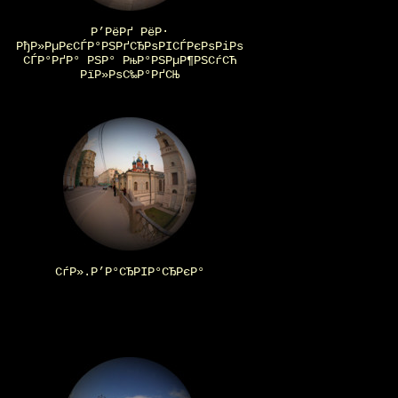
Р’РёРґ РёР·
РђР»РµРєСЃР°РЅРґСЂРѕРІСЃРєРѕРіРѕ
СЃР°РґР° РЅР° РњР°РЅРµР¶РЅСѓСЋ
РїР»РѕС‰Р°РґСЊ
СѓР».Р’Р°СЂРІР°СЂРєР°