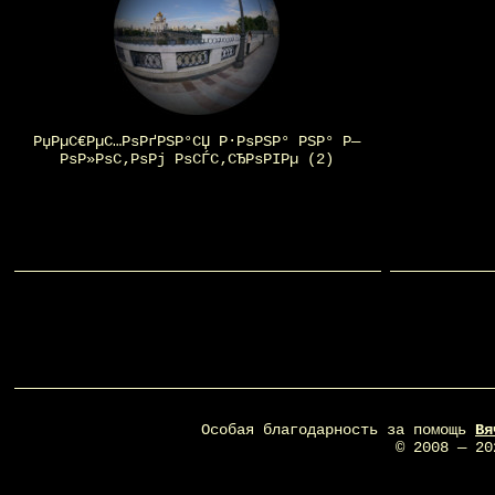
РџРµС€РµС…РѕРґРЅР°СЏ Р·РѕРЅР° РЅР° Р—
РѕР»РѕС‚РѕРј РѕСЃС‚СЂРѕРІРµ (2)
Особая благодарность за помощь
Вя
© 2008 — 2