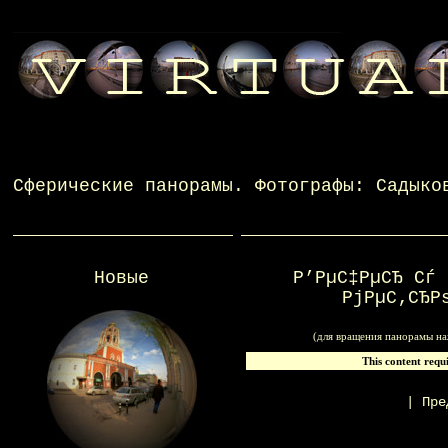
Сферические панорамы
. Фотографы:
Садыко
Новые
Р’РµС‡РµСЂ Сѓ 
РјРµС‚СЂР
(для вращения панорамы на
This content requ
|
Пре