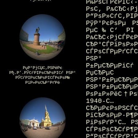
РњРѕСЃРєРІС‹
РѕС‚ РљСЂС‹Р
Р“РѕР»СѓС‚РІ
РўР°РєРѕРµ Р
РµС‰С‘ РІ 
РљСЂС‹РјСЃ
СЂР°СЃРї
СЃРѕСЃРµРґСЃ
РЅР° РїСЂ
Р±РµСЂР
РџР°РјСЏС‚РЅРёРє
РџСЂРµС
Рђ.Р’.РЎСѓРІРѕСЂРѕРІСѓ РЅР°
РЎСѓРІРѕСЂРѕРІСЃРєРѕР№
РЅР°Р±РµСЂРµ
РїР»РѕС‰Р°РґРё
РЅР°Р±Рµ
РѕР±Р»РёС†Рѕ
1940-
СЂРµРєРѕРЅ
РїСЂРѕРµР·
РіРѕРґР°С… Р
СЃРѕРѕСЂ
Р“РѕСЃСѓ