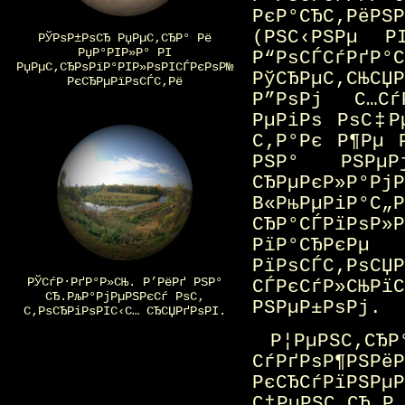
РєР°СЂС‚РёР
(РЅС‹РЅРµ Р
РЎРѕР±РѕСЂ РџРµС‚СЂР° Рё
РџР°РІР»Р° РІ
Р“РѕСЃСѓ
РџРµС‚СЂРѕРїР°РІР»РѕРІСЃРєРѕР№
РўСЂРµС‚СЊСЏ
РєСЂРµРїРѕСЃС‚Рё
Р”РѕРј С…Сѓ
РµРіРѕ РѕС‡Р
С‚Р°Рє Р¶Рµ 
РЅР° РЅРµР
СЂРµРєР»Р
В«РњРµ
СЂР°СЃРїРѕ
РїР°СЂРєР
РїРѕСЃС‚Рѕ
РЎСѓР·РґР°Р»СЊ. Р’РёРґ РЅР°
СЃРєСѓР»СЊРї
СЂ.РљР°РјРµРЅРєСѓ РѕС‚
РЅРµР±РѕРј.
С‚РѕСЂРіРѕРІС‹С… СЂСЏРґРѕРІ.
Р¦РµРЅС‚
СѓРґРѕР¶РЅ
РєСЂСѓРїРЅРµ
С†РµРЅС‚СЂ Р