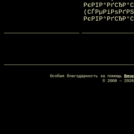
РєРІР°РґС
(СЃРµРіРѕР
РєРІР°РґСЂР°С
Особая благодарность за помощь
Вяче
© 2008 — 202