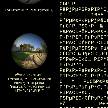
СЂР°Рј Р
РёРјРµРЅРѕРІР°
РўСЂРѕРёС†РєРёР№ РјРѕСЃС‚
Р’ 1655 
Р‘РµРєР»РµРјР
РґСѓРјРЅС‹Р№
РљРёСЂРёР»
Р·Р°РІРµРґРѕРІР
Р“РѕСЃСѓРґР°СЂС
РёРјРµРЅРЅРѕ Рї
СЃСѓС‰РµСЃС‚Р
Р¶РёР»С‹С… РїР°
РіРѕРґСѓ Р±С
РєРѕР»РѕРєРѕР»
РЎСѓР·РґР°Р»СЊ.
РІРѕСЂРѕС‚Р°Р
Р“РѕСЃС‚РёРЅРёС‡РЅС‹Р№
С†РµСЂРєРѕР
РєРѕРјРїР»РµРєСЃ
Р‘РѕРіРѕРјР°С‚Р
″РџСѓС€РєР°СЂСЃРєР°СЏ
СЃР»РѕР±РѕРґР°″
РІРѕСЂРѕС‚ Р
РЅРµРІС‹СЃРѕРє
Рё Р±РѕРі