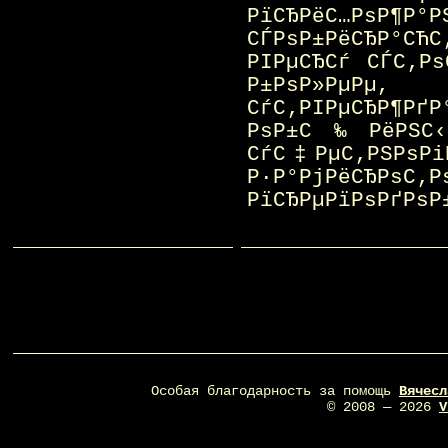
РїСЂРёС…РѕР
СЃРѕР±РёСЂР°С
РІРµСЂСѓ СЃС‚Рѕ
Р±РѕР»Рµ
СѓС‚РІРµСЂР¶РґР
РѕР±С‰РёРЅС‹
СѓС‡РµС‚РЅРѕРі
Р·Р°РјРёСЂР
РїСЂРµРїРѕРґРѕР
Особая благодарность за помощь
Вячесл
© 2008 — 2026
V