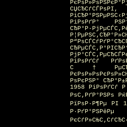
РєРѕР»РѕРЅР
СЏСЂСѓСЃРѕРІ,
РіСЂР°РЅРµРЅС‹Р
РіРѕРґР° РЅР
СЂР°Р·РјРµСЃС‚Р
Р¦РµРЅС‚СЂР°Р»С
Р“РѕСЃСѓРґР°СЂС
СЂРµСЃС‚Р°
РјР°СЃС‚РµСЂСЃ
РіРѕРґСѓ РґРѕР
С†РµСЂРє
РєРѕР»РѕРєРѕР»
РѕРєРЅР° СЂР°Р±
1958 РіРѕРґСѓ Р
РѕС‚РґР°РЅРѕ РќР
РїРѕР·Р¶Рµ РІ 1
Р·РґР°РЅРёРµ 
РєСѓР»СЊС‚СѓСЂС