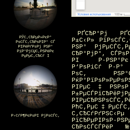
РҐСЂР°Рј РҐС
РЎС‚СЂРµР»РєР°
Р±С‹Р» РїРѕСЃС‚
РѕСЃС‚СЂРѕРІР° СЃ
РЅР° РјРµСЃС‚Р
РІРёРґРѕРј РЅР°
РїР°РјСЏС‚РЅРёРє
СЂР°РјР°, СЃРѕР
РџРµС‚СЂСѓ I
РІ Р·РЅР°Рє 
Р‘РѕРіСѓ Р·Р° 
РѕС‚ РЅР°С€
РќР°РїРѕР»РµРѕР
РІРµС‡РЅРѕР
Р±РµСЃРїСЂРёРј
РІРµСЂРЅРѕСЃС‚Р
РћС‚РµС‡РµСЃС‚
С‚СЂСѓРґР
Р›СѓР¶РєРѕРІ РјРѕСЃС‚
РїСЂРµРІРѕР·
СЂРѕСЃСЃР