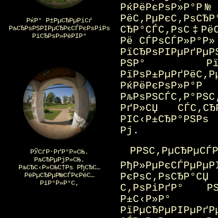
РќРёРєРѕР»Р°Р№
РёС‚РµРєС‚РѕСЂ
РќР° Р±РµСЂРµРіСѓ
РљСЂРѕРЅРІРµСЂРєСЃРєРѕРіРѕ
СЂР°СЃС‚РѕС‡РёС
РїСЂРѕР»РёРІР°
Рё СЃРѕСЃР»Р°Р»
РїСЂРѕРІРµРґРµ
РЅР° РїСЂ
РїРѕР±РµРґРёС
РќРёРєРѕР»Р
РљРѕРЅСЃС‚Р°РЅ
РґР»СЏ СЃС‚СЂР
РІС‹Р±СЂР°РЅРѕ 
Рј.
РРЅС‚РµСЂРµС
РЎСѓР·РґР°Р»СЊ.
РљСЂРµРјР»СЊ.
РђР»РµРєСЃРµР
РљСЂС‹Р»СЊС†Рѕ РђСЂС…
РёРµСЂРµР№СЃРєРёС…
РєРѕС‚РѕСЂР°С
РїР°Р»Р°С‚
С‚РѕРіРґР° Р
Р±С‹Р»Р°
РїРµСЂРµРІРµ