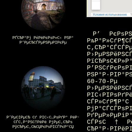
Р’ РєРѕР
РҐСЂР°Рј РќРёРєРѕР»С‹ РЅР°
РљР°Р»СѓР
Р‘РµСЂСЃРµРЅРµРІРєРµ
С‚СЂР°СЃС
Р›РµРЅРёР
РїСЂРѕС€Р»Р
Р’РЅСѓРєРѕР
РЅР°Р·РІР°Р
60-70-Рµ
Р›РµРЅРё
РІС‹РІРѕ
СЃР»СѓР¶Р
РјР°СЃС
РґРµР»РµР
Р’РµС‡РµСЂ Сѓ РІС‹С…РѕРґР° РёР·
СЃРѕС†Рё
СЃС‚Р°РЅС†РёРё РјРµС‚СЂРѕ
РўСЂРµС‚СЊСЏРєРѕРІСЃРєР°СЏ
СЂР°Р·РІР