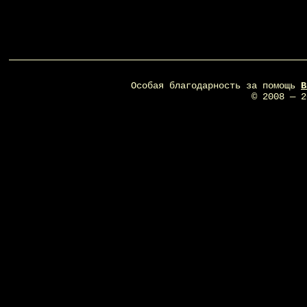
Особая благодарность за помощь
В
© 2008 — 