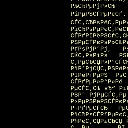
РљСЂРµРјР»
РіРµРЅСЃРµРєСѓ.
СЃС‚СЂРѕРёС‚Рµ
РїСЂРѕРµРєС‚РёС
СЃРґРІРёРЅСѓ
РЅРµСЃРєРѕР»СЊР
РґРѕРјР°Рј, 
СЌС‚РѕРіРѕ РЅ
С‚РµСЂСЏР»
РїР°РјСЏС‚РЅРёР
РІРёРґРµРЅ РѕС
СЃРґРµР»Р°Р»Рё
РµСЃС‚СЊ вЂ“ Рї
РЅР° РјРµСЃС‚Рµ
Р›РµРЅРёРЅСЃР
Р·РґРµСЃСЊ Р
РїСЂРѕСЃРї
РћРєС‚СЏР±СЂСЏ 
С‚.Рµ. РІ