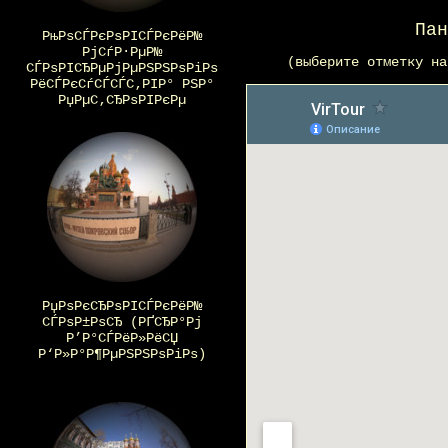
Пан
РњРѕСЃРєРѕРІСЃРєРёР№
РјСѓР·РµР№
(выберите отметку на
СЃРѕРІСЂРµРјРµРЅРЅРѕРіРѕ
РёСЃРєСѓСЃСЃС‚РІР° РЅР°
РџРµС‚СЂРѕРІРєРµ
РџРѕРєСЂРѕРІСЃРєРёР№
СЃРѕР±РѕСЂ (РҐСЂР°Рј
Р’Р°СЃРёР»РёСЏ
Р‘Р»Р°Р¶РµРЅРЅРѕРіРѕ)