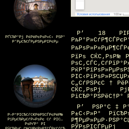
Р’ 18 РІРµ
РҐСЂР°Рј РќРёРєРѕР»С‹ РЅР°
РљР°Р»СѓР¶СЃРєР
Р‘РµСЂСЃРµРЅРµРІРєРµ
РљРѕР»Р»РµР¶СЃР
РїРѕ СЌС‚РѕР№ Р
РѕС‚СЃС‚С
РќР°РїРѕР»Р
РІС‹РїРѕР»РЅ
С„СѓРЅРєС†Рё
СЌС‚РѕРј РјР
РіСЂР°РЅРёС†Р° 
Р’ РЅР°С‡Р°
Р±С‹Р»Р° РїСЂР
Р›Р°РІСЂСѓС€РёРЅСЃРєРёР№
РїРµСЂРµСѓР»РѕРє Сѓ РІС…
Р¶РµР»РµР·РЅР°
РѕРґР° РІ
РЎРѕРІСЃР
РўСЂРµС‚СЊСЏРєРѕРІСЃРєСѓСЋ