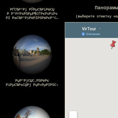
Панорамы
РҐСЂР°Рј РЎРµСЂРіРёСЏ
Р Р°РґРѕРЅРµР¶СЃРєРѕРіРѕ
(выберите отметку на
РІ РљСЂР°РїРёРІРЅРёРєР°С…
РџР°РјСЏС‚РЅРёРє
РіРµСЂРѕСЏРј РџР»РµРІРЅС‹