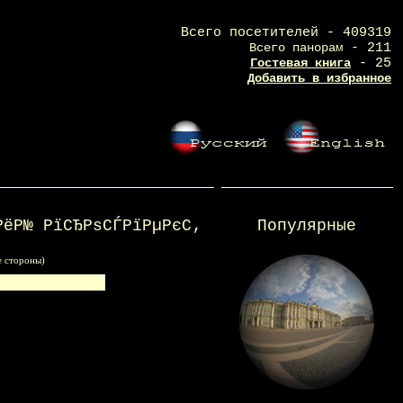
Всего посетителей - 409319
Всего панорам
- 211
Гостевая книга
- 25
Добавить в избранное
РёР№ РїСЂРѕСЃРїРµРєС‚
Популярные
е стороны)
h