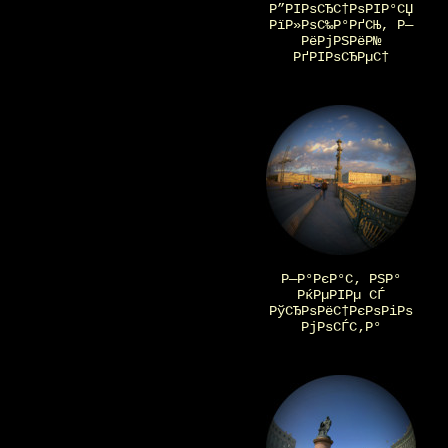
Р”РІРѕСЂС†РѕРІР°СЏ
РїР»РѕС‰Р°РґСЊ, Р—
РёРјРЅРёР№
РґРІРѕСЂРµС†
Р—Р°РєР°С‚ РЅР°
РќРµРІРµ СЃ
РўСЂРѕРёС†РєРѕРіРѕ
РјРѕСЃС‚Р°