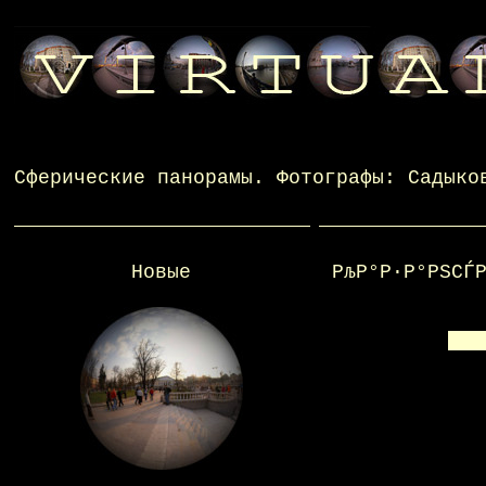
Сферические панорамы
. Фотографы:
Садыко
Новые
РљР°Р·Р°РЅСЃ