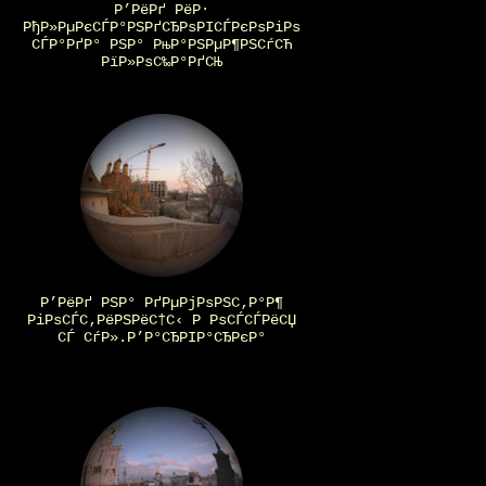
Р’РёРґ РёР·
РђР»РµРєСЃР°РЅРґСЂРѕРІСЃРєРѕРіРѕ
СЃР°РґР° РЅР° РњР°РЅРµР¶РЅСѓСЋ
РїР»РѕС‰Р°РґСЊ
Р’РёРґ РЅР° РґРµРјРѕРЅС‚Р°Р¶
РіРѕСЃС‚РёРЅРёС†С‹ Р РѕСЃСЃРёСЏ
СЃ СѓР».Р’Р°СЂРІР°СЂРєР°