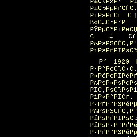
Р±С‹Р»Р° Рї
РїСЂРµРґСЃС
РіРѕРґСѓ С†
В«С…СЂР°
РЎРµСЂРіР
С‡СѓРґ
РљРѕРЅСЃС‚Р
РїРѕРґРІРѕС
Р’ 1920 
Р·Р°РєСЂ
Р»РёРєРІРёР
РљРѕР»РѕРє
РІС‚РѕСЂРѕ
РіР»Р°РІ
Р·РґР°РЅРёР
РљРѕРЅСЃС‚Р
РїРѕРґРІРѕС
РїРѕР·Р°Рґ
Р·РґР°РЅРё