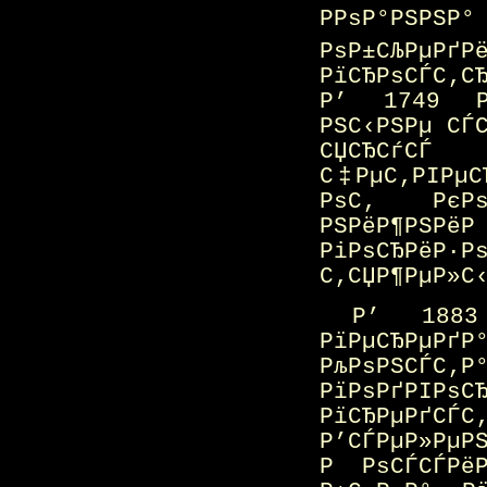
РРѕР°Р
РѕР±СЉ
РїСЂРѕСЃС‚С
Р’ 1749 Рі
РЅС‹РЅРµ СЃ
СЏСЂСѓС
С‡РµС‚РІРµС
РѕС‚ РєР
РЅРёР¶РЅРё
РіРѕСЂРёР·Р
С‚СЏР¶РµР»С
Р’ 1883
РїРµСЂРµРґР
РљРѕРЅСЃС‚Р
РїРѕ
РїСЂРµРґСЃС
Р’СЃРµР»РµР
Р РѕСЃСЃРё