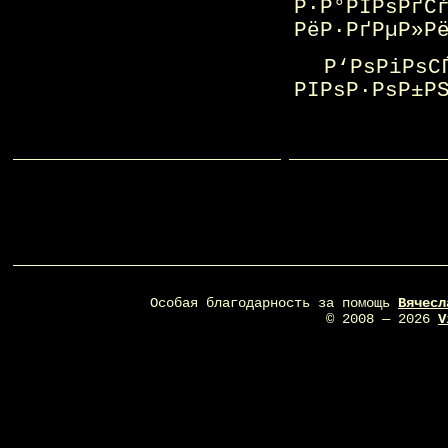
Р·Р°РІРѕРґ
РёР·РґРµР»Р
Р‘РѕРіРѕ
РІРѕР·РѕР±Р
Особая благодарность за помощь
Вячесл
© 2008 — 2026
V