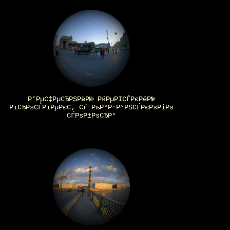
Р’РµС‡РµСЂРЅРёР№ РќРµРІСЃРєРёР№
РїСЂРѕСЃРїРµРєС‚ Сѓ РљР°Р·Р°РЅСЃРєРѕРіРѕ
СЃРѕР±РѕСЂР°