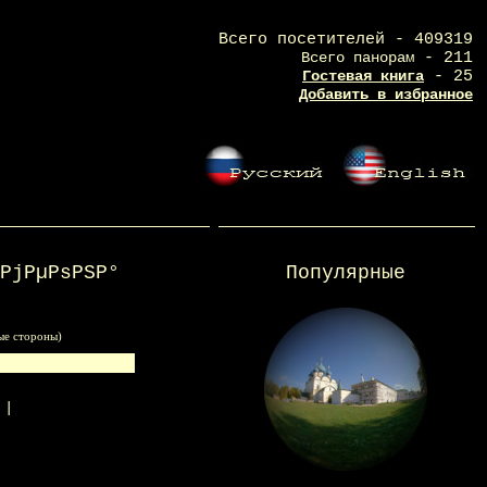
Всего посетителей - 409319
Всего панорам
- 211
Гостевая книга
- 25
Добавить в избранное
РјРµРѕРЅР°
Популярные
ые стороны)
h
|