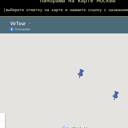
Панорамы на карте Москвы
(выберите отметку на карте и нажмите ссылку с название