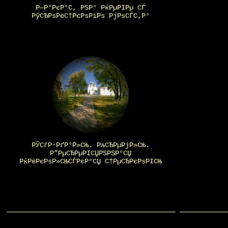
Р—Р°РєР°С‚ РЅР° РќРµРІРµ СЃ
РўСЂРѕРёС†РєРѕРіРѕ РјРѕСЃС‚Р°
РЎСѓР·РґР°Р»СЊ. РљСЂРµРјР»СЊ.
Р”РµСЂРµРІСЏРЅРЅР°СЏ
РќРёРєРѕР»СЊСЃРєР°СЏ С†РµСЂРєРѕРІСЊ