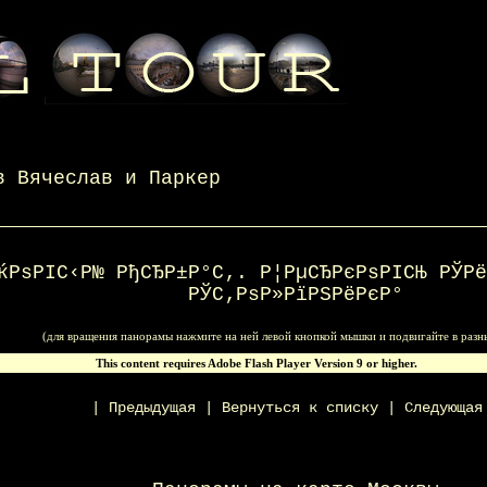
в Вячеслав
и
Паркер
ќРѕРІС‹Р№ РђСЂР±Р°С‚. Р¦РµСЂРєРѕРІСЊ РЎРё
РЎС‚РѕР»РїРЅРёРєР°
(для вращения панорамы нажмите на ней левой кнопкой мышки и подвигайте в разн
Get Flas
This content requires Adobe Flash Player Version 9 or higher.
|
Предыдущая
|
Вернуться к списку
|
Следующая