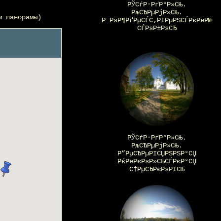
РЎСѓР·РґР°Р»СЊ.
РљСЂРµРјР»СЊ.
м панорамы)
Р РѕР¶РґРµСЃС‚РІРµРЅСЃРєРёР№
СЃРѕР±РѕСЂ
РЎСѓР·РґР°Р»СЊ.
РљСЂРµРјР»СЊ.
Р”РµСЂРµРІСЏРЅРЅР°СЏ
РќРёРєРѕР»СЊСЃРєР°СЏ
С†РµСЂРєРѕРІСЊ