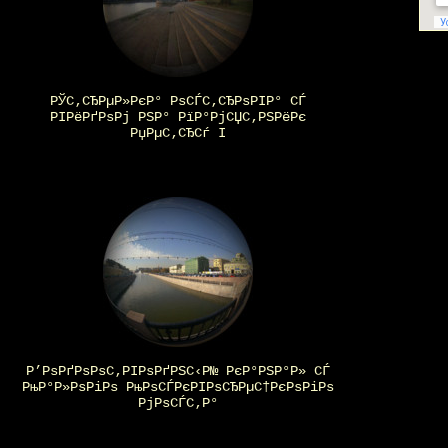
РЎС‚СЂРµР»РєР° РѕСЃС‚СЂРѕРІР° СЃ
РІРёРґРѕРј РЅР° РїР°РјСЏС‚РЅРёРє
РџРµС‚СЂСѓ I
Р’РѕРґРѕРѕС‚РІРѕРґРЅС‹Р№ РєР°РЅР°Р» СЃ
РњР°Р»РѕРіРѕ РњРѕСЃРєРІРѕСЂРµС†РєРѕРіРѕ
РјРѕСЃС‚Р°