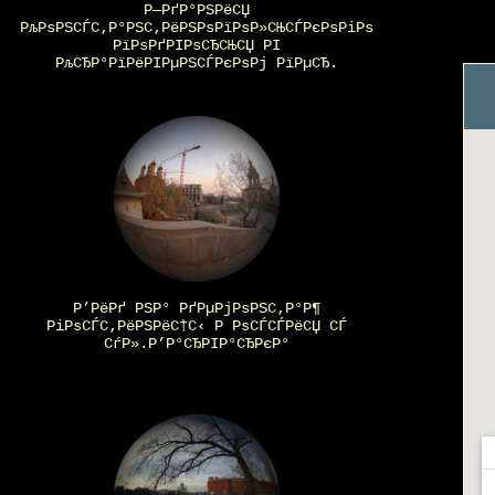
Р—РґР°РЅРёСЏ
РљРѕРЅСЃС‚Р°РЅС‚РёРЅРѕРїРѕР»СЊСЃРєРѕРіРѕ
РїРѕРґРІРѕСЂСЊСЏ РІ
РљСЂР°РїРёРІРµРЅСЃРєРѕРј РїРµСЂ.
Р’РёРґ РЅР° РґРµРјРѕРЅС‚Р°Р¶
РіРѕСЃС‚РёРЅРёС†С‹ Р РѕСЃСЃРёСЏ СЃ
СѓР».Р’Р°СЂРІР°СЂРєР°