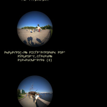
РњРµРґРЅС‹Р№ РІСЃР°РґРЅРёРє РЅР°
РЎРµРЅР°С‚СЃРєРѕР№
РїР»РѕС‰Р°РґРё (3)