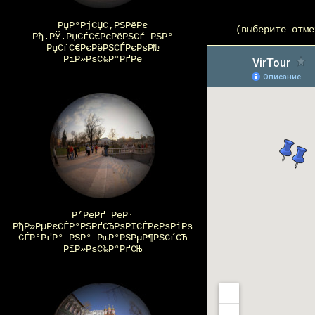
РџР°РјСЏС‚РЅРёРє
(выберите отме
Рђ.РЎ.РџСѓС€РєРёРЅСѓ РЅР°
РџСѓС€РєРёРЅСЃРєРѕР№
РїР»РѕС‰Р°РґРё
Р’РёРґ РёР·
РђР»РµРєСЃР°РЅРґСЂРѕРІСЃРєРѕРіРѕ
СЃР°РґР° РЅР° РњР°РЅРµР¶РЅСѓСЋ
РїР»РѕС‰Р°РґСЊ