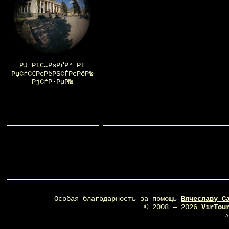
РЈ РІС…РѕРґР° РІ
РџСѓС€РєРёРЅСЃРєРёР№
РјСѓР·РµР№
Особая благодарность за помощь
Вячеславу С
© 2008 — 2026
VirTou
A