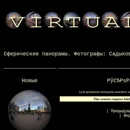
Сферические панорамы
. Фотографы:
Садыко
Новые
РўСЂРѕР
(для вращения панорамы нажмите на
This content requires Ado
|
Предыдущ
|
Ве