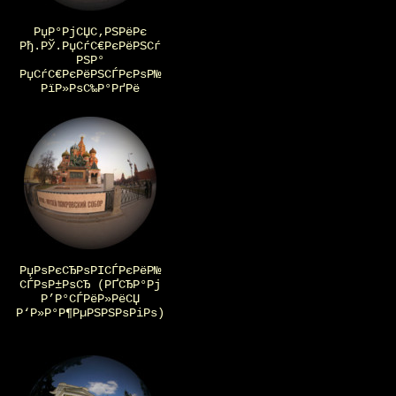
РџР°РјСЏС‚РЅРёРє
Рђ.РЎ.РџСѓС€РєРёРЅСѓ
РЅР°
РџСѓС€РєРёРЅСЃРєРѕР№
РїР»РѕС‰Р°РґРё
РџРѕРєСЂРѕРІСЃРєРёР№
СЃРѕР±РѕСЂ (РҐСЂР°Рј
Р’Р°СЃРёР»РёСЏ
Р‘Р»Р°Р¶РµРЅРЅРѕРіРѕ)