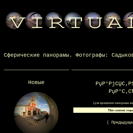
Сферические панорамы
. Фотографы:
Садыко
Новые
РџР°РјСЏС‚Р
РџР°С‚С
(для вращения панорамы на
This content requ
|
Предыдуща