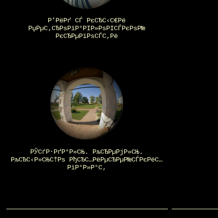
Р’РёРґ СЃ РєСЂС‹С€Рё
РџРµС‚СЂРѕРїР°РІР»РѕРІСЃРєРѕР№
РєСЂРµРїРѕСЃС‚Рё
РЎСѓР·РґР°Р»СЊ. РљСЂРµРјР»СЊ.
РљСЂС‹Р»СЊС†Рѕ РђСЂС…РёРµСЂРµР№СЃРєРёС…
РїР°Р»Р°С‚