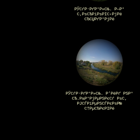
РЎСѓР·РґР°Р»СЊ. Р—Р°
С‚РѕСЂРіРѕРІС‹РјРё
СЂСЏРґР°РјРё
РЎСѓР·РґР°Р»СЊ. Р’РёРґ РЅР°
СЂ.РљР°РјРµРЅРєСѓ РѕС‚
РЈСЃРїРµРЅСЃРєРѕР№
С†РµСЂРєРІРё