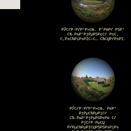
РЎСѓР·РґР°Р»СЊ. Р’РёРґ РЅР°
СЂ.РљР°РјРµРЅРєСѓ РѕС‚
С‚РѕСЂРіРѕРІС‹С… СЂСЏРґРѕРІ.
РЎСѓР·РґР°Р»СЊ. РќР°
Р±РµСЂРµРіСѓ
СЂ.РљР°РјРµРЅРєРё Сѓ
РјСѓР·РµСЏ
РґРµСЂРµРІСЏРЅРЅРѕРіРѕ