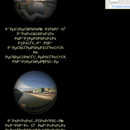
Р’РµС‡РµСЂРЅРёР№ РІРёРґ СЃ
Р‘РѕР»СЊС€РѕРіРѕ
РљР°РјРµРЅРЅРѕРіРѕ
РјРѕСЃС‚Р° РЅР°
Р‘РµСЂСЃРµРЅРµРІСЃРєСѓСЋ
Рё
РџСЂРµС‡РёСЃС‚РµРЅСЃРєСѓСЋ
РЅР°Р±РµСЂРµР¶РЅС‹Рµ
Р’РѕРґРѕРѕС‚РІРѕРґРЅС‹Р№
РєР°РЅР°Р» СЃ РњР°Р»РѕРіРѕ