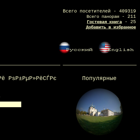
Всего посетителей - 409319
Всего панорам
- 211
Гостевая книга
- 25
Добавить в избранное
Рё РѕР±РµР»РёСЃРє
Популярные
)