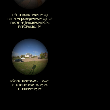
Р”РІРѕСЂС†РѕРІР°СЏ
РЅР°Р±РµСЂРµР¶РЅР°СЏ Сѓ
РњСЂР°РјРѕСЂРЅРѕРіРѕ
РґРІРѕСЂС†Р°
РЎСѓР·РґР°Р»СЊ. Р—Р°
С‚РѕСЂРіРѕРІС‹РјРё
СЂСЏРґР°РјРё