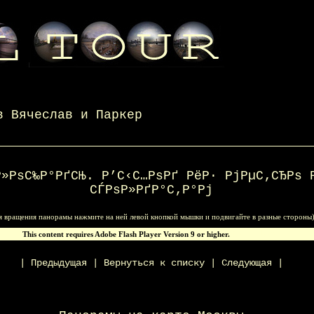
в Вячеслав
и
Паркер
Р»РѕС‰Р°РґСЊ. Р’С‹С…РѕРґ РёР· РјРµС‚СЂРѕ 
СЃРѕР»РґР°С‚Р°Рј
я вращения панорамы нажмите на ней левой кнопкой мышки и подвигайте в разные стороны
Get Flash
This content requires Adobe Flash Player Version 9 or higher.
|
Предыдущая
|
Вернуться к списку
|
Следующая
|