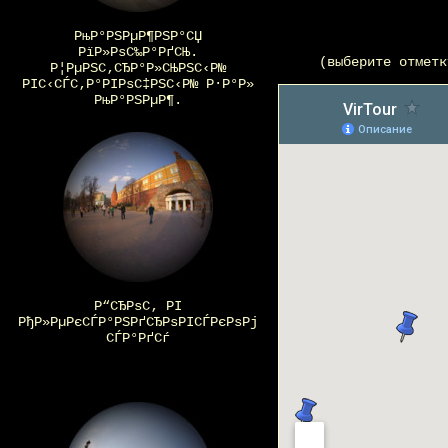
РњР°РЅРµР¶РЅР°СЏ
РїР»РѕС‰Р°РґСЊ.
(выберите отметк
Р¦РµРЅС‚СЂР°Р»СЊРЅС‹Р№
РІС‹СЃС‚Р°РІРѕС‡РЅС‹Р№ Р·Р°Р»
РњР°РЅРµР¶.
Р“СЂРѕС‚ РІ
РђР»РµРєСЃР°РЅРґСЂРѕРІСЃРєРѕРј
СЃР°РґСѓ