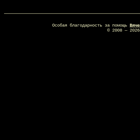
Особая благодарность за помощь
Вяче
© 2008 — 202