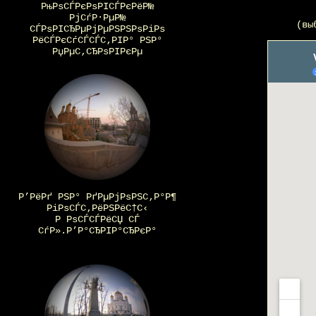
РњРѕСЃРєРѕРІСЃРєРёР№
РјСѓР·РµР№
(вы
СЃРѕРІСЂРµРјРµРЅРЅРѕРіРѕ
РёСЃРєСѓСЃСЃС‚РІР° РЅР°
РџРµС‚СЂРѕРІРєРµ
Р’РёРґ РЅР° РґРµРјРѕРЅС‚Р°Р¶
РіРѕСЃС‚РёРЅРёС†С‹
Р РѕСЃСЃРёСЏ СЃ
СѓР».Р’Р°СЂРІР°СЂРєР°