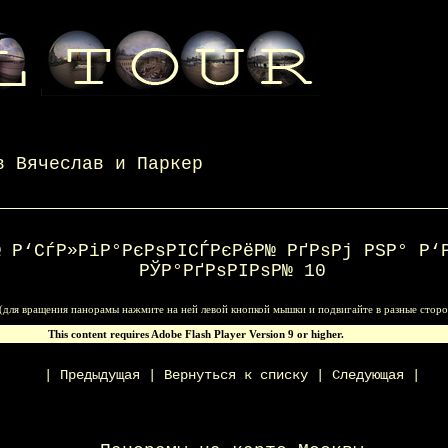
в Вячеслав
и
Паркер
№ Р‘СѓР»РіР°РєРѕРІСЃРєРёР№ РґРѕРј РЅР° Р‘
РЎР°РґРѕРІРѕР№ 10
(для вращения панорамы нажмите на ней левой кнопкой мышки и подвигайте в разные стор
Get Flash
This content requires Adobe Flash Player Version 9 or higher.
|
Предыдущая
|
Вернуться к списку
|
Следующая
|