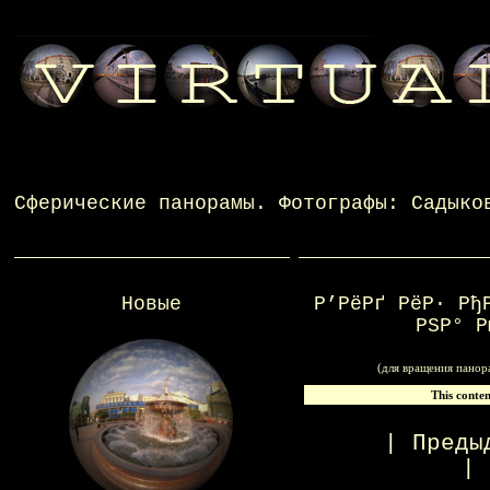
Сферические панорамы
. Фотографы:
Садыко
Новые
Р’РёРґ РёР· Рђ
РЅР° Р
(для вращения панор
This conten
|
Преды
|