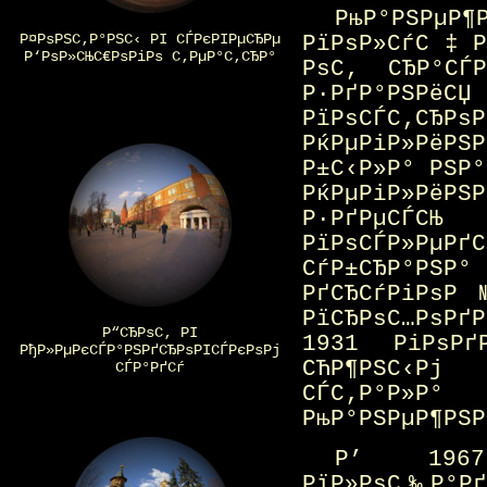
РњР°РЅР
Р¤РѕРЅС‚Р°РЅС‹ РІ СЃРєРІРµСЂРµ
РїРѕР»СѓС‡Р
Р‘РѕР»СЊС€РѕРіРѕ С‚РµР°С‚СЂР°
РѕС‚ СЂР°СЃР
Р·РґР°РЅРёСЏ
РїРѕСЃС‚СЂРѕ
РќРµРіР»РёРЅ
Р±С‹Р»Р° РЅР°
РќРµРіР»РёР
Р·РґРµСЃС
РїРѕСЃР»Рµ
СѓР±СЂР°РЅ
РґСЂСѓРіРѕР
РїСЂРѕС…РѕРґР
Р“СЂРѕС‚ РІ
1931 РіРѕРґ
РђР»РµРєСЃР°РЅРґСЂРѕРІСЃРєРѕРј
СЋР¶РЅС‹Рј
СЃР°РґСѓ
СЃС‚Р°Р»
РњР°РЅРµР¶РЅР
Р’ 1967 
РїР»РѕС‰Р°Рґ