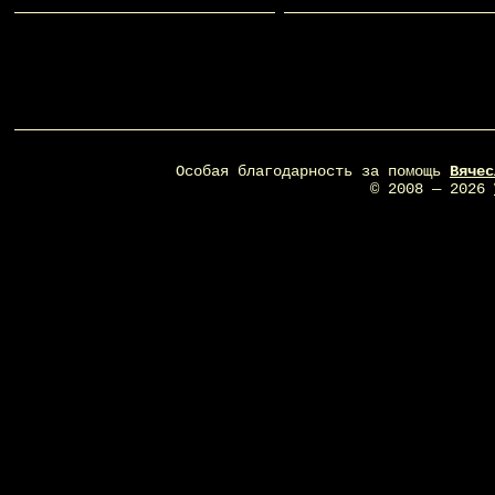
Особая благодарность за помощь
Вячес
© 2008 — 2026