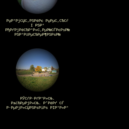
РџР°РјСЏС‚РЅРёРє РџРµС‚СЂСѓ
I РЅР°
РђРґРјРёСЂР°Р»С‚РµР№СЃРєРѕР№
РЅР°Р±РµСЂРµР¶РЅРѕР№
РЎСѓР·РґР°Р»СЊ.
РљСЂРµРјР»СЊ. Р’РёРґ СЃ
Р·РµРјР»СЏРЅРѕРіРѕ РІР°Р»Р°