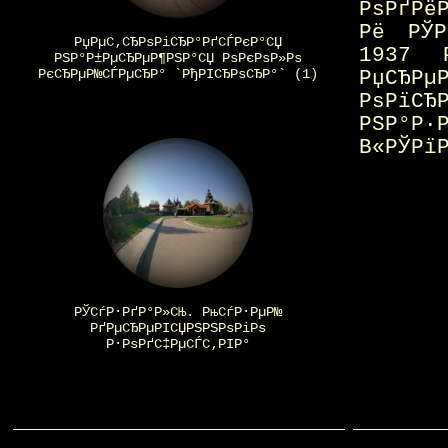
РѕРґРё
Рё РЎР
РџРµС‚СЂРѕРіСЂР°РґСЃРєР°СЏ
1937 
РЅР°Р±РµСЂРµР¶РЅР°СЏ РѕРєРѕР»Рѕ
РєСЂРµР№СЃРµСЂР° `РђРІСЂРѕСЂР°` (1)
РџСЂРµ
РѕРїСЂ
РЅР°
В«РЎРї
РЎСѓР·РґР°Р»СЊ. РњСѓР·РµР№
РґРµСЂРµРІСЏРЅРЅРѕРіРѕ
Р·РѕРґС‡РµСЃС‚РІР°