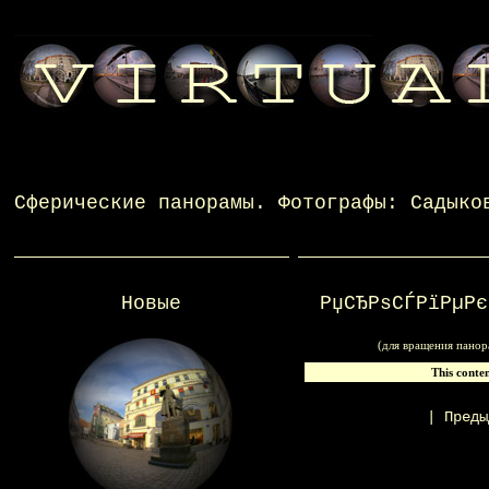
Сферические панорамы
. Фотографы:
Садыко
Новые
РџСЂРѕСЃРїРµРє
(для вращения панор
This conte
|
Преды