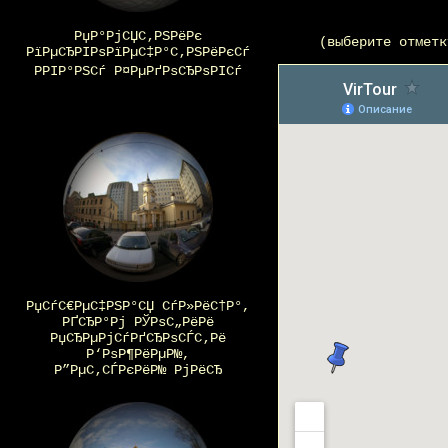
РџР°РјСЏС‚РЅРёРє
(выберите отметк
РїРµСЂРІРѕРїРµС‡Р°С‚РЅРёРєСѓ
РРІР°РЅСѓ Р¤РµРґРѕСЂРѕРІСѓ
РџСѓС€РµС‡РЅР°СЏ СѓР»РёС†Р°,
РҐСЂР°Рј РЎРѕС„РёРё
РџСЂРµРјСѓРґСЂРѕСЃС‚Рё
Р‘РѕР¶РёРµР№,
Р”РµС‚СЃРєРёР№ РјРёСЂ