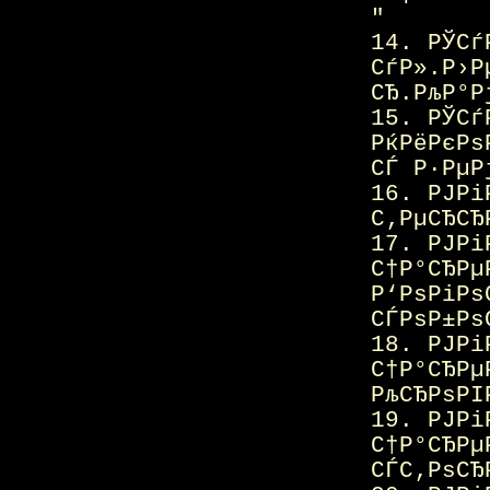
″
14.
РЎСѓ
СѓР».Р›Р
СЂ.РљР°Р
15.
РЎСѓ
РќРёРєРѕ
СЃ Р·РµР
16.
РЈРі
С‚РµСЂСЂ
17.
РЈРі
С†Р°СЂРµ
Р‘РѕРіРѕ
СЃРѕР±Рѕ
18.
РЈРі
С†Р°СЂРµ
РљСЂРѕРІ
19.
РЈРі
С†Р°СЂРµ
СЃС‚РѕСЂ