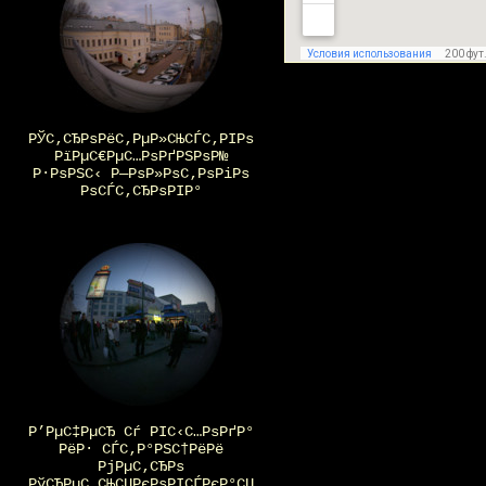
РЎС‚СЂРѕРёС‚РµР»СЊСЃС‚РІРѕ
РїРµС€РµС…РѕРґРЅРѕР№
Р·РѕРЅС‹ Р—РѕР»РѕС‚РѕРіРѕ
РѕСЃС‚СЂРѕРІР°
Р’РµС‡РµСЂ Сѓ РІС‹С…РѕРґР°
РёР· СЃС‚Р°РЅС†РёРё
РјРµС‚СЂРѕ
РўСЂРµС‚СЊСЏРєРѕРІСЃРєР°СЏ