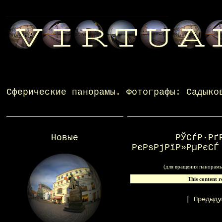
Сферические панорамы
. Фотографы:
Садыко
Новые
РЎСѓР·Рґ
РєРѕРјРїР»РµРєСЃ
(для вращения панорамы
This content r
|
Предыду