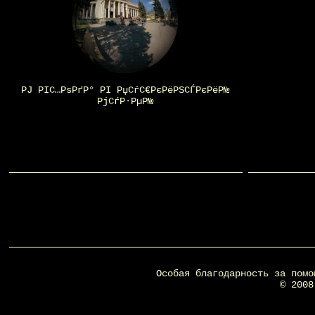
РЈ РІС…РѕРґР° РІ РџСѓС€РєРёРЅСЃРєРёР№
РјСѓР·РµР№
Особая благодарность за пом
© 200