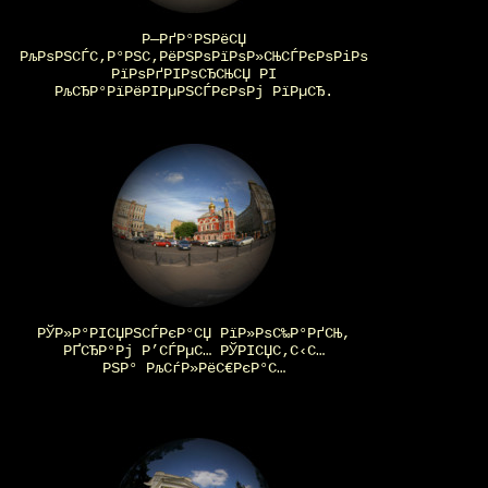
Р—РґР°РЅРёСЏ
РљРѕРЅСЃС‚Р°РЅС‚РёРЅРѕРїРѕР»СЊСЃРєРѕРіРѕ
РїРѕРґРІРѕСЂСЊСЏ РІ
РљСЂР°РїРёРІРµРЅСЃРєРѕРј РїРµСЂ.
РЎР»Р°РІСЏРЅСЃРєР°СЏ РїР»РѕС‰Р°РґСЊ,
РҐСЂР°Рј Р’СЃРµС… РЎРІСЏС‚С‹С…
РЅР° РљСѓР»РёС€РєР°С…