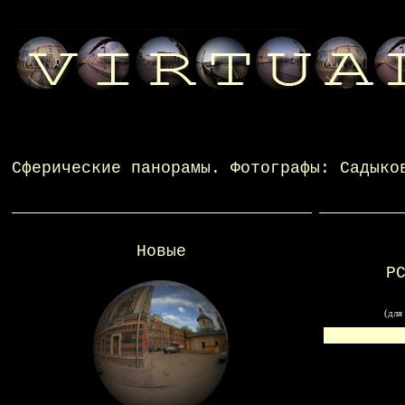
Сферические панорамы
. Фотографы:
Садыко
Новые
Р
(для