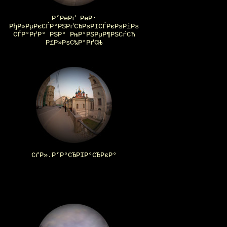
Р’РёРґ РёР·
РђР»РµРєСЃР°РЅРґСЂРѕРІСЃРєРѕРіРѕ
СЃР°РґР° РЅР° РњР°РЅРµР¶РЅСѓСЋ
РїР»РѕС‰Р°РґСЊ
СѓР».Р’Р°СЂРІР°СЂРєР°