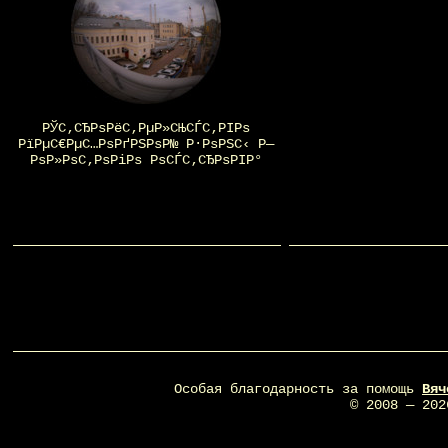
РЎС‚СЂРѕРёС‚РµР»СЊСЃС‚РІРѕ
РїРµС€РµС…РѕРґРЅРѕР№ Р·РѕРЅС‹ Р—
РѕР»РѕС‚РѕРіРѕ РѕСЃС‚СЂРѕРІР°
Особая благодарность за помощь
Вяч
© 2008 — 20