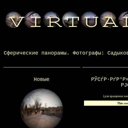
Сферические панорамы
. Фотографы:
Садыко
Новые
РЎСѓР·РґР°Р
РЈ
(для вращения па
This co