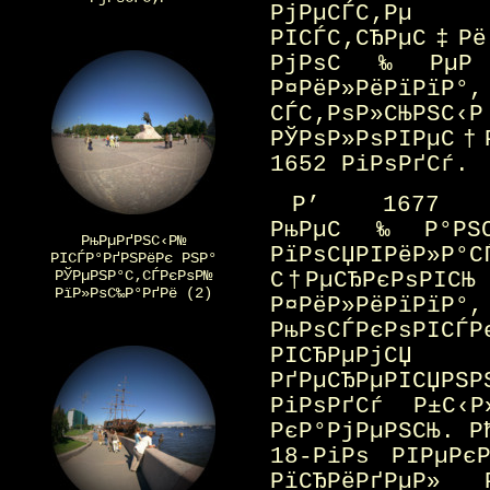
РјРµСЃС‚Рµ С
РІСЃС‚СЂРµС‡Рё
РјРѕС‰РµР№ 
Р¤РёР»РёРїРїР°
СЃС‚РѕР»СЊ
РЎРѕР»РѕРІРµС†
1652 РіРѕРґСѓ.
Р’ 1677 Р
РњРµС‰Р°РЅС
РњРµРґРЅС‹Р№
РїРѕСЏРІРёР
РІСЃР°РґРЅРёРє РЅР°
РЎРµРЅР°С‚СЃРєРѕР№
С†РµСЂРєРѕРІСЊ 
РїР»РѕС‰Р°РґРё (2)
Р¤РёР»РёРїРї
РњРѕСЃРєРѕРІ
РІСЂРµРј
РґРµСЂРµРІСЏР
РіРѕРґСѓ Р±С‹Р
РєР°РјРµРЅСЊ. Р
18-РіРѕ РІРµРє
РїСЂРёРґРµР» 