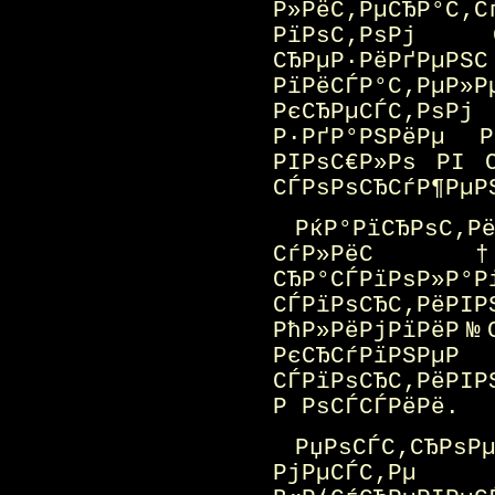
Р»РёС‚РµСЂР°С‚С
РїРѕС‚РѕР
СЂРµР·РёРґ
РїРёСЃР°С‚РµР»
РєСЂРµСЃС‚РѕРј
Р·РґР°РЅРёРµ
РІРѕС€Р»Рѕ РІ С
СЃРѕРѕСЂСѓР¶РµР
РќР°РїСЂРѕС‚
СѓР»РёС†
СЂР°СЃРїРѕР»Р°Р
СЃРїРѕСЂС‚Рё
РћР»РёРјРїРёР№
РєСЂСѓРїРЅР
СЃРїРѕСЂС‚РёР
Р РѕСЃСЃРёРё.
РџРѕСЃС‚СЂР
РјРµСЃС‚Р