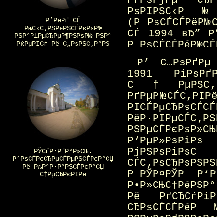
РґРѕРјРµ СЂ
РѕРІРЅС‹Р
Р’РёРґ СЃ
(Р РѕСЃСЃРёР№
РњС‹С‚РЅРёРЅСЃРєРѕР№
СЃ 1994 вЂ” Р
РЅР°Р±РµСЂРµР¶РЅРѕР№ РЅР°
Р РѕСЃСЃРёР№СЃ
РќРµРІСѓ Рё С„РѕРЅС‚Р°РЅ
Р’ С…РѕРґРµ
1991 РіРѕРґР
С†РµРЅС‚СЂ 
РґРµР№СЃС‚РІР
РІСЃРµСЂ
РёР·РІРµСЃС‚
РЅРµСЃРєРѕ
Р‘РµР»РѕРіРѕ
РјРЅРѕРі
РЎСѓР·РґР°Р»СЊ.
Р’РѕСЃРєСЂРµСЃРµРЅСЃРєР°СЏ
СЃС‚РѕСЂРѕРЅ
Рё РљР°Р·Р°РЅСЃРєР°СЏ
Р РЎР¤РЎР Р‘Р
С†РµСЂРєРІРё
Р•Р»СЊС†РёРЅР°
Рё РґСЂСѓРіР
СЂРѕСЃСЃРё