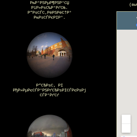
РњР°РЅРµР¶РЅР°СЏ
(вы
РїР»РѕС‰Р°РґСЊ.
Р“РѕСЃС‚РёРЅРёС†Р°
РњРѕСЃРєРІР°.
Р“СЂРѕС‚ РІ
РђР»РµРєСЃР°РЅРґСЂРѕРІСЃРєРѕРј
СЃР°РґСѓ