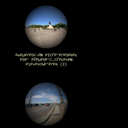
РњРµРґРЅС‹Р№ РІСЃР°РґРЅРёРє
РЅР° РЎРµРЅР°С‚СЃРєРѕР№
РїР»РѕС‰Р°РґРё (2)