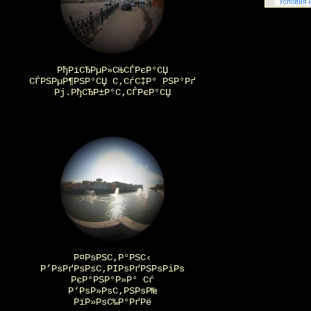
РђРїСЂРµР»СЊСЃРєР°СЏ
СЃРЅРµР¶РЅР°СЏ С‚СѓС‡Р° РЅР°Рґ
Рј.РђСЂР±Р°С‚СЃРєР°СЏ
Р¤РѕРЅС‚Р°РЅС‹
Р’РѕРґРѕРѕС‚РІРѕРґРЅРѕРіРѕ
РєР°РЅР°Р»Р° Сѓ
Р‘РѕР»РѕС‚РЅРѕР№
РїР»РѕС‰Р°РґРё