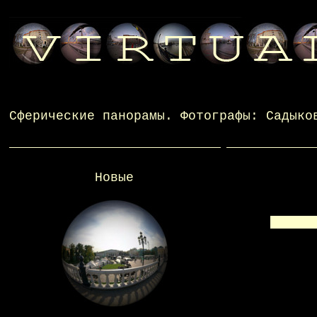
Сферические панорамы
. Фотографы:
Садыко
Новые