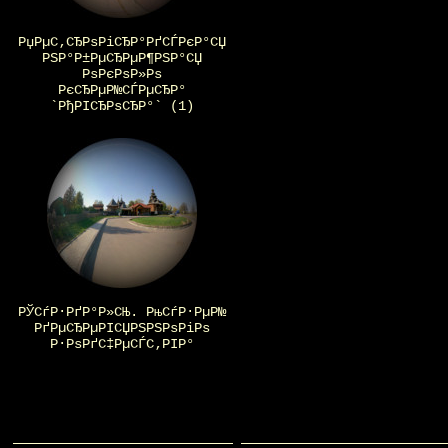
РџРµС‚СЂРѕРіСЂР°РґСЃРєР°СЏ
РЅР°Р±РµСЂРµР¶РЅР°СЏ
РѕРєРѕР»Рѕ
РєСЂРµР№СЃРµСЂР°
`РђРІСЂРѕСЂР°` (1)
РЎСѓР·РґР°Р»СЊ. РњСѓР·РµР№
РґРµСЂРµРІСЏРЅРЅРѕРіРѕ
Р·РѕРґС‡РµСЃС‚РІР°