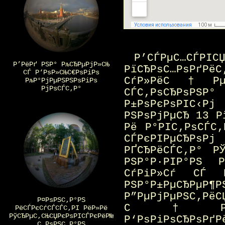
Р’СЃРµС…СЃР
Р’РёРґ РЅР° РљСЂРµРјР»СЊ
РїСЂРѕС…РѕРґР
СЃ Р‘РѕР»СЊС€РѕРіРѕ
СѓР»РёС†Рµ 
РљР°РјРµРЅРЅРѕРіРѕ
РјРѕСЃС‚Р°
СЃС‚РѕСЂРѕРЅР°
Р±РѕРєРѕРІС‹
РЅРѕРјРµСЂ 13 Р
Рё Р°РІС‚РѕСЃС‚
СЃРєРІРµСЂРѕР
РҐСЂРёСЃС‚Р° РЎ
РЅР°Р·РІР°РЅ 
СѓРіР»Сѓ СЃ 
РЅР°Р±РµСЂРµР¶Р
Р”РµРјРµРЅС‚
Р¤РѕРЅС‚Р°РЅ
С†РµСЂРєР
РёСЃРєСѓСЃСЃС‚РІ РёР»Рё
РўСЂРµС‚СЊСЏРєРѕРІСЃРєРёР№
Р‘РѕРіРѕСЂРѕРґР
С„РѕРЅС‚Р°РЅ