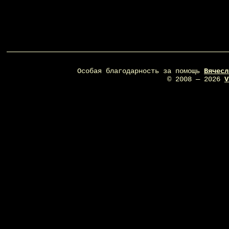
Особая благодарность за помощь
Вячесл
© 2008 — 2026
V