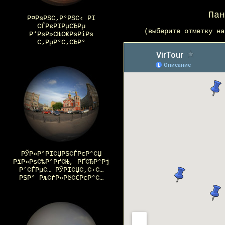
Пан
Р¤РѕРЅС‚Р°РЅС‹ РІ
СЃРєРІРµСЂРµ
(выберите отметку на
Р‘РѕР»СЊС€РѕРіРѕ
С‚РµР°С‚СЂР°
РЎР»Р°РІСЏРЅСЃРєР°СЏ
РїР»РѕС‰Р°РґСЊ, РҐСЂР°Рј
Р’СЃРµС… РЎРІСЏС‚С‹С…
РЅР° РљСѓР»РёС€РєР°С…