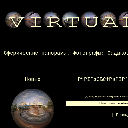
Сферические панорамы
. Фотографы:
Садыко
Новые
Р”РІРѕСЂС†РѕРІР°
(для вращения панорамы нажми
This content requires
|
Преды