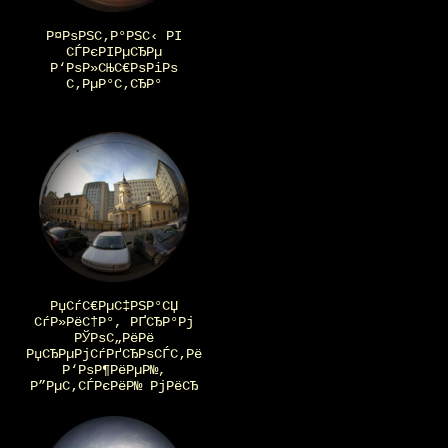
Р¤РѕРЅС‚Р°РЅС‹ РІ
СЃРєРІРµСЂРµ
Р‘РѕР»СЊС€РѕРіРѕ
С‚РµР°С‚СЂР°
РџСѓС€РµС‡РЅР°СЏ
СѓР»РёС†Р°, РҐСЂР°Рј
РЎРѕС„РёРё
РџСЂРµРјСѓРґСЂРѕСЃС‚Рё
Р‘РѕР¶РёРµР№,
Р”РµС‚СЃРєРёР№ РјРёСЂ