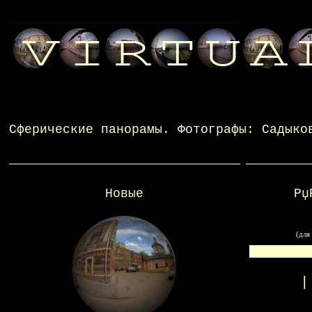
Сферические панорамы
. Фотографы:
Садыко
Новые
Рџ
(для