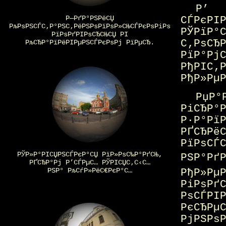
Р’ 
Р—РґР°РЅРёСЏ
СЃРєР
РљРѕРЅСЃС‚Р°РЅС‚РёРЅРѕРїРѕР»СЊСЃРєРѕРіРѕ
РЎР
РїРѕРґРІРѕСЂСЊСЏ РІ
С‚РѕС
РљСЂР°РїРёРІРµРЅСЃРєРѕРј РїРµСЂ.
РїР°Рј
РђРІ
РђР»Рµ
РџР°
РіСЂР
Р·Р°Рї
РҐСЂР
РїРѕСЃ
РЎР»Р°РІСЏРЅСЃРєР°СЏ РїР»РѕС‰Р°РґСЊ,
РЅР°Р
РҐСЂР°Рј Р’СЃРµС… РЎРІСЏС‚С‹С…
РЅР° РљСѓР»РёС€РєР°С…
РђР»Рµ
РіРѕРґ
РѕСЃР
РєС
РјРЅРѕ