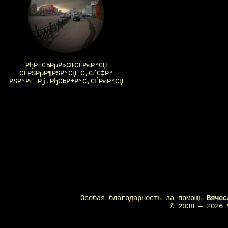
РђРїСЂРµР»СЊСЃРєР°СЏ
СЃРЅРµР¶РЅР°СЏ С‚СѓС‡Р°
РЅР°Рґ Рј.РђСЂР±Р°С‚СЃРєР°СЏ
Особая благодарность за помощь
Вячес
© 2008 — 2026