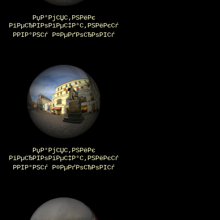
РџР°РјСЏС‚РЅРёРє
РїРµСЂРІРѕРїРµС‡Р°С‚РЅРёРєСѓ
РРІР°РЅСѓ Р¤РµРґРѕСЂРѕРІСѓ
РџР°РјСЏС‚РЅРёРє
РїРµСЂРІРѕРїРµС‡Р°С‚РЅРёРєСѓ
РРІР°РЅСѓ Р¤РµРґРѕСЂРѕРІСѓ