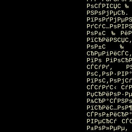
РѕСЃРІСЏС‰
РЅРѕРјРµ
РїРѕРґРјРµР
РґСѓС…РѕРІ
РѕР±С‰РёРЅ
РїСЂРёРЅСЏС
РѕР±С‰Рё
СЂРµРіРёСЃС
РїРѕ РіРѕСЂ
СЃСѓРґ, Р
РѕС‚РѕР·
РїРѕС‚РѕРјС
СЃСѓРґС‹ Сѓ
РџСЂР
РљСЂР°СЃРЅ
РїСЂРёС…
СЃРѕР±РёСЂ
РІРµСЂСѓ СЃ
Р±РѕР»