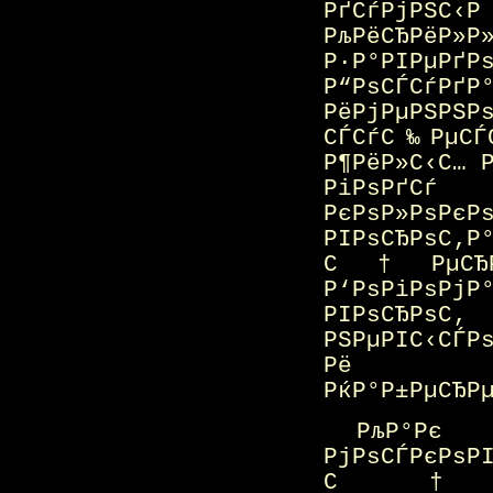
РґСѓРјРЅС
РљРёСЂРё
Р·Р°РІРµРґР
Р“РѕСЃСѓРґР
РёРјРµРЅРЅР
СЃСѓС‰РµСЃ
Р¶РёР»С‹С… 
РіРѕРґСѓ 
РєРѕР»РѕРєР
РІРѕСЂРѕС‚
С†РµСЂРє
Р‘РѕРіРѕРјР
РІРѕСЂРѕС
РЅРµРІС‹СЃР
Рё Р±Р
РќР°Р±РµСЂР
РљР°Рє
РјРѕСЃРє
С†РµСЂ