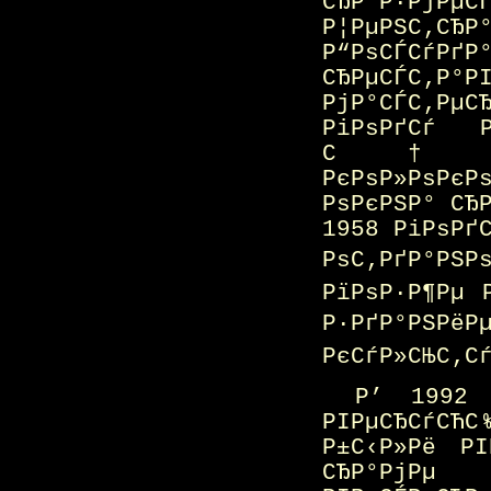
СЂР°Р·РјРµС
Р¦РµРЅС‚СЂР
Р“РѕСЃСѓРґР
СЂРµСЃС
РјР°СЃС‚РµС
РіРѕРґСѓ Р
С†РµСЂ
РєРѕР»РѕРєР
РѕРєРЅР° СЂ
1958 РіРѕРґ
РѕС‚РґР°РЅРѕ
РїРѕР·Р¶Рµ 
Р·РґР°РЅРё
РєСѓР»СЊС‚С
Р’ 1992 
РІРµСЂСѓСЋС
Р±С‹Р»Рё РІ
СЂР°Рј