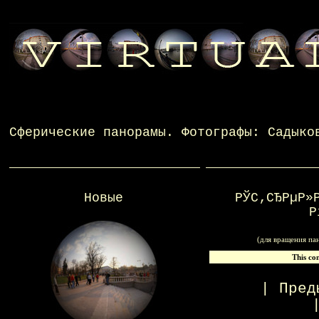
Сферические панорамы
. Фотографы:
Садыко
Новые
РЎС‚СЂРµР»
Р
(для вращения па
This co
|
Пред