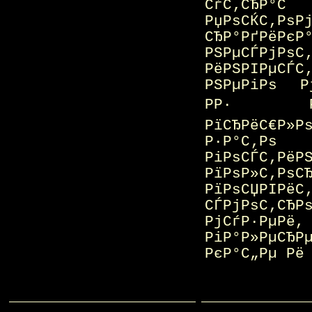
СѓС‚СЂР°С
РџРѕСЌС‚РѕР
СЂР°РґРёРєР
РЅРµСЃРј
РёРЅРІРµСЃС
РЅРµРіРѕ Рј
РР· РЅР
РїСЂРёС€Р»Р
Р·Р°С‚Р
РіРѕСЃС‚Рё
РїРѕР»С‚РѕС
РїРѕСЏРІ
СЃРјРѕС‚С
РјСѓР·РµРё
РіР°Р»РµСЂР
РєР°С„Рµ Рё